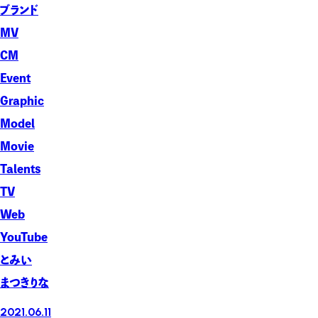
ブランド
MV
CM
Event
Graphic
Model
Movie
Talents
TV
Web
YouTube
とみい
まつきりな
2021.06.11