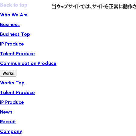
Back to top
当ウェブサイトでは、サイトを正常に動作さ
Who We Are
Business
Business Top
IP Produce
Talent Produce
Communication Produce
Works
Works Top
Talent Produce
IP Produce
News
Recruit
Company