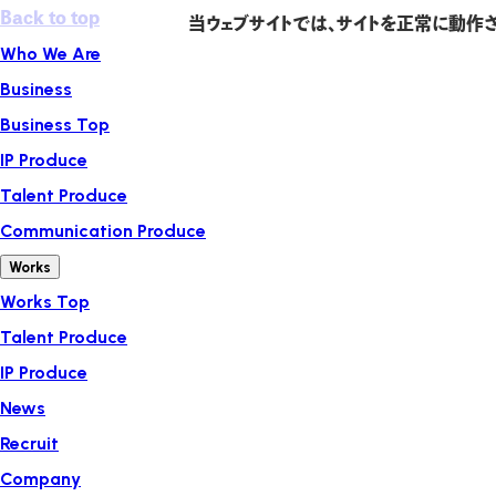
Back to top
当ウェブサイトでは、サイトを正常に動作さ
Who We Are
Business
Business Top
IP Produce
Talent Produce
Communication Produce
Works
Works Top
Talent Produce
IP Produce
News
Recruit
Company