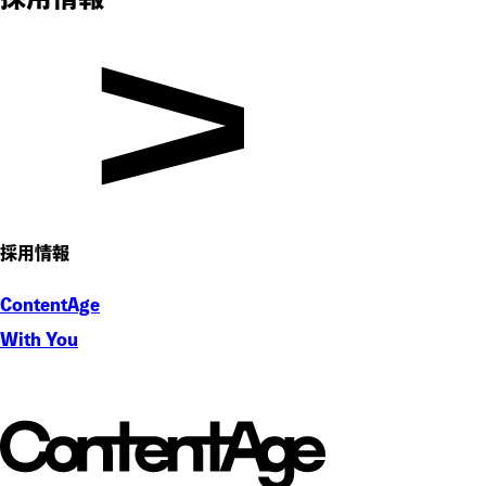
採用情報
ContentAge
With You