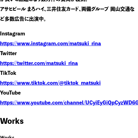
アサヒビール まろハイ、三井住友カード、両備グループ 岡山交通な
ど多数広告に出演中。
Instagram
https://www.instagram.com/matsuki_rina
Twitter
https://twitter.com/matsuki_rina
TikTok
https://www.tiktok.com/@tiktok_matsuki
YouTube
https://www.youtube.com/channel/UCyiEyGiQpCyzWD6
Works
Works