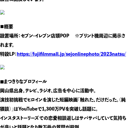
■概要
設置場所：セブン-イレブン店頭POP ※プリント機周辺に掲示さ
れます。
特設LP：
https://fujifilmmall.jp/sejonlinephoto/2023natsu/
◼︎まつきりなプロフィール
岡山県出身。テレビ、ラジオ、広告を中心に活動中。
演技初挑戦でヒロインを演じた短編映画「触れた、だけだった。（純
猥談）」はYouTubeで1,300万PVを突破し話題に。
インスタストーリーズでの恋愛相談返しはサバサバしていて気持ち
が良いと話題となり数万件の質問が殺到。