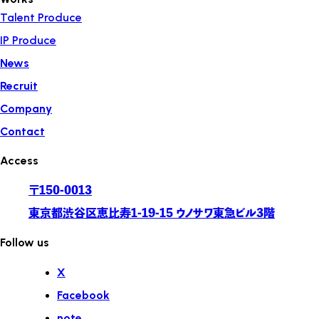
Talent Produce
IP Produce
News
Recruit
Company
Contact
Access
〒150-0013
東京都渋谷区恵比寿1-19-15 ウノサワ東急ビル3階
Follow us
X
Facebook
note