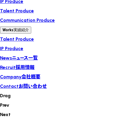
IP Produce
Talent Produce
Communication Produce
Works
実績紹介
Talent Produce
IP Produce
News
ニュース一覧
Recruit
採用情報
Company
会社概要
Contact
お問い合わせ
Drag
Prev
Next