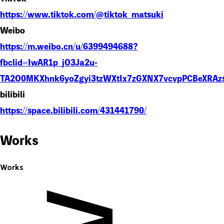
https://www.tiktok.com/@tiktok_matsuki
Weibo
https://m.weibo.cn/u/6399494688?
fbclid=IwAR1p_jO3Ja2u-
TA2O0MKXhnk6yoZgyi3tzWXtIx7zGXNX7vcvpPCBeXRAzs&
bilibili
https://space.bilibili.com/431441790/
Works
Works