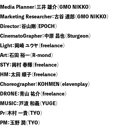
Media Planner：三井 雄介（GMO NIKKO）
Marketing Researcher：古谷 達郎（GMO NIKKO）
Director：谷山剛（EPOCH）
CinematoGrapher：中原 昌也（Sturgeon）
Light：岡崎 ユウヤ（freelance）
Art：石田 裕一（R-mond）
STY：岡村 春輝（freelance）
HM：太田 順子（freelance）
Choreographer：KOHMEN（elevenplay）
DRONE：青山 祐介（freelance）
MUSIC：戸波 和義（YUGE）
Pr：木村 一貴（TYO）
PM：玉野 潤（TYO）