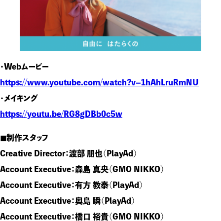
・Webムービー
https://www.youtube.com/watch?v=1hAhLruRmNU
・メイキング
https://youtu.be/RG8gDBb0c5w
◼︎制作スタッフ
Creative Director：渡部 朋也（PlayAd）
Account Executive：森島 真央（GMO NIKKO）
Account Executive：有方 教泰（PlayAd）
Account Executive：奥島 瞬（PlayAd）
Account Executive：橋口 裕貴（GMO NIKKO）